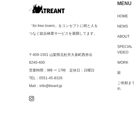
MENU
HOME
「for tree lovers」をコンセプトに樹と人を
NEWS
つなぐ総合林業サービスを展開してます。
ABOUT
SPECIAL
VIDEO
〒409-1501 山梨県北杜市大泉町西井出
WORK
8240-400
営業時間：9時 ー 17時 定休日：日曜日
薪
TEL：0551-45-8326
ご依頼ま
Mail：info@treant.jp
れ