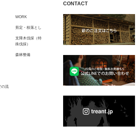
CONTACT
WORK
剪定・枝落とし
支障木伐採（特
殊伐採）
森林整備
での流