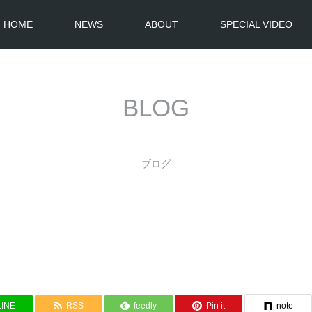
HOME
NEWS
ABOUT
SPECIAL VIDEO
BLOG
ブログ
LINE
RSS
feedly
Pin it
note